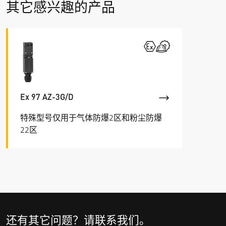
其它感兴趣的产品
短路保护
2 A / 4 A gG 型熔丝管
安全等级
II
防爆标志
L
II 2G Ex db eb IIC T6 Gb,
L
II 2D Ex tb IIIC T80 °C Db
Ex 97 AZ-3G/D
IECEx Ex db eb IIC T6 Gb,
Ex tb IIIC T80 °C Db
特殊型号仅用于气体防爆2区和粉尘防爆
22区
产品认证
BVS 16 ATEX E 052
IECEx BVS 16.0052
f
d
a
<
还有其它问题？请联系我们。