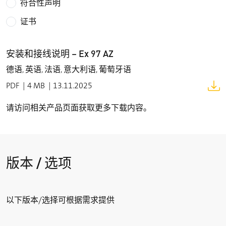
螺丝盖: 0.4 … 0.45 Nm
符合性声明
线缆格兰的连接螺纹：max. 2 Nm
证书
线缆格兰的螺帽盖：max. 5 Nm
防护等级
安装和接线说明 – Ex 97 AZ
IP66 (EN IEC 60079-0 + IEC/EN 60529) (... -60 °C)
德语, 英语, 法语, 意大利语, 葡萄牙语
IP67 (EN IEC 60079-0 + IEC/EN 60529) (... -20 °C)
IP67 / IP69 (IEC/EN 60529)
PDF
4 MB
13.11.2025
IP69K (ISO 20653)
请访问相关产品页面获取更多下载内容。
可靠性数据 B
(10 % load)
10d
2 百万
T
M
版本 / 选项
max. 20 years
触点材质
银, 镀镍
以下版本/选择可根据需求提供
开关类型
缓动型, 肯定断开常闭触点