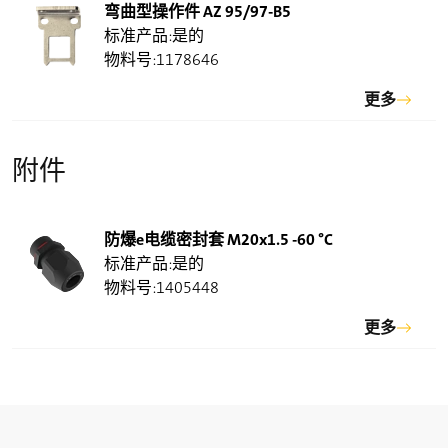
AC-15
弯曲型操作件 AZ 95/97-B5
是的
额定工作电流 I
e
1178646
X
max. 2 A 或 4 A
更多
额定工作电压 U
e
max. 500 VAC, 2Ö: max. 400 VAC
max. 250 VAC for unequal potential
附件
机械寿命
> 1百万操作次数
防爆e电缆密封套 M20x1.5 -60 °C
撞击能量
是的
max. 7 J
1405448
温度等级
更多
T6
环境温度
–60 °C … +55 °C max. 4 A, +60 °C max. 2 A