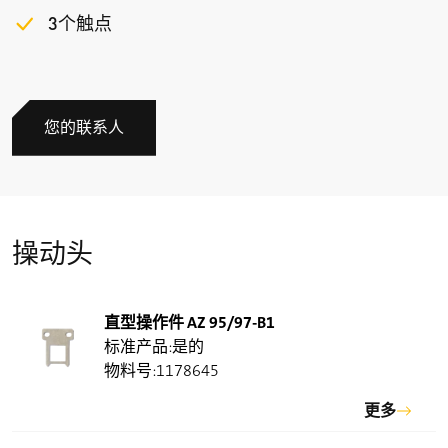
3个触点
触点类型
1 NC/1 NO contact or 2 NC contacts, type Zb
连接类型
螺丝连接端子
您的联系人
线缆横截面
min. 0.75 mm² (AWG 18), max. 1.5 mm² (AWG 16), 包括
导线套管
操动头
线缆进线孔
M20 x 1.5; 拧入深度 max. 9 mm; 只能使用防护等级IP66
并通过防爆认证的线缆格兰, 以及适用于指定环境温度
直型操作件 AZ 95/97-B1
范围.
是的
夹紧范围
1178645
7 … 12 mm
更多
应用类别