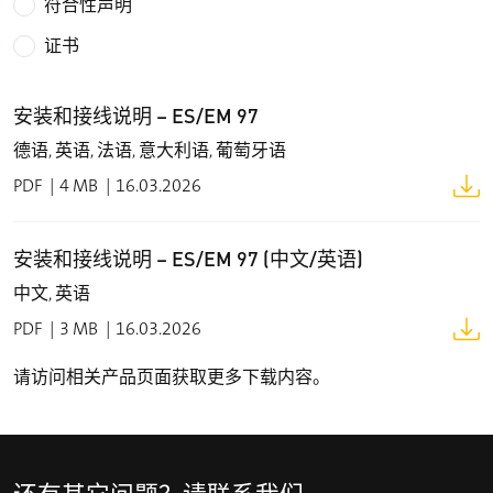
符合性声明
触点类型
1 NC/1 NO, 2 NC or 3 NC contacts
证书
连接类型
安装和接线说明 – ES/EM 97
螺丝连接端子
德语, 英语, 法语, 意大利语, 葡萄牙语
线缆横截面
PDF
4 MB
16.03.2026
0.34 ... 2.5 mm² (包括导线套管)
线缆进线孔
安装和接线说明 – ES/EM 97 (中文/英语)
1 x M20 x 1.5 (M16 x 1.5 根据需求可提供) (仅适用于线
缆密封接头)
中文, 英语
额定冲击耐受电压 U
PDF
3 MB
16.03.2026
imp
6 kV
请访问相关产品页面获取更多下载内容。
额定绝缘电压 U
i
500 V
约定发热电流I
the
还有其它问题？请联系我们。