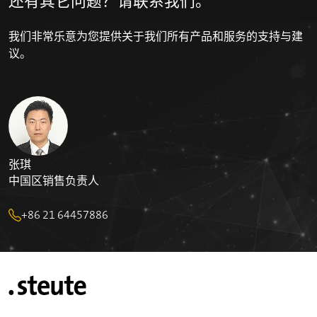
10 A
应用类别
我们非常乐意为您提供关于我们所有产品和服务的支持与建
AC-15; DC-13
议。
额定工作电压/电流 I
/U
e
e
AC: 24 V-10 A/120 V-6 A/400 V-4 A
DC: 24 V-6A/125 V-0.55 A/250 V-0.4 A
Minimum electrical load: 5 V/10 mA
短路保护
张琪
10 A gG/gL 型熔丝管
中国区销售负责人
安全等级
+86 21 64457886
II
限制短路电流
1000 A
运行周期
max. 1800/h