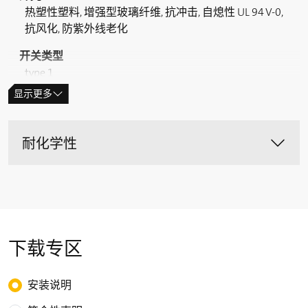
热塑性塑料, 增强型玻璃纤维, 抗冲击, 自熄性 UL 94 V-0,
抗风化, 防紫外线老化
开关类型
type 1
显示更多
编码等级
无编码
耐化学性
防护等级
IP66/IP67 (IEC/EN 60529)
可靠性数据 B
(10 % load)
10d
2 百万
T
M
下载专区
max. 20 years
开关类型
Choose the type of download
安装说明
A
slow or snap action, positive break NC contacts