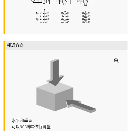
触点材质
银, 镀金
线缆进线孔
3 x M20 x 1.5 (包含1个线缆格兰头)
夹紧范围
接近方向
6,5 … 12 mm
线缆横截面
0.34 … 1.5 mm² (flexible/fixed)
额定绝缘电压 U
i
50 V
额定冲击耐受电压 U
imp
2.5 kV
限制短路电流
水平和垂直
100 A
可以90°增幅进行调整