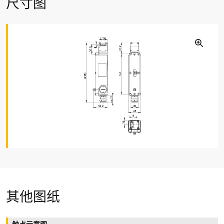
尺寸图
防护等级
IP67 (IEC/EN 60529)
B
10d
11.5 million (at DC-13 100 mA/24 V)
T
M
max. 20 years
机械寿命
1百万操作次数
环境温度
–20 °C … +75 °C
防污等级
3
其他图纸
安装位置
任何