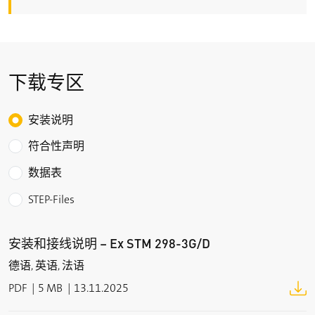
开关电压
min. 12 V at 10 mA
应用类别
AC-15; DC-13
下载专区
额定工作电压/电流 I
/U
e
e
4 A/50 VAC; 4 A/24 VDC
Choose the type of download
安装说明
开关电流
符合性声明
min. 1 mA at 24 V
数据表
短路保护
STEP-Files
4 A gG 型熔丝管(IEC 60269-1)
约定发热电流I
the
安装和接线说明 – Ex STM 298-3G/D
4 A
德语, 英语, 法语
电磁工作电压U
s
PDF
5 MB
13.11.2025
24 V AC/DC (+10%/–15%)