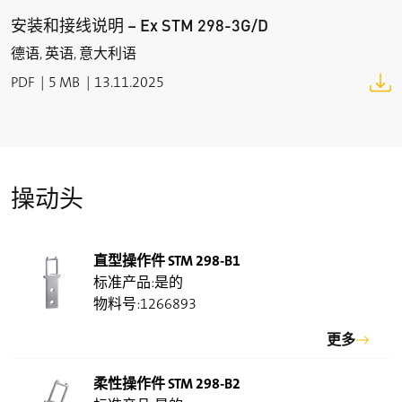
耗电量
安装和接线说明 – Ex STM 298-3G/D
8 W
德语, 英语, 意大利语
开关闭合时间ED
PDF
5 MB
13.11.2025
100 %
把持力 F
max
actuator straight: 3000 N
actuator angled: 1500 N
actuator flexible: 3000 N
操动头
把持力 F
Zh
(F
= F
/1.3) = 2300 N
Zh
max
直型操作件 STM 298-B1
撞击能量
是的
max. 7 J
1266893
防爆标志
更多
L
II3G Ex nR IIB T4 Gc X
L
II3D Ex tc IIIC T110°C Dc X
柔性操作件 STM 298-B2