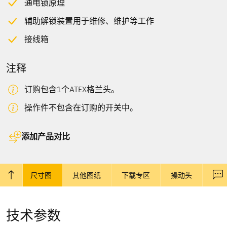
通电锁原理
辅助解锁装置用于维修、维护等工作
接线箱
注释
订购包含1个ATEX格兰头。
操作件不包含在订购的开关中。
添加产品对比
参数
尺寸图
其他图纸
下载专区
操动头
回到顶部
联
技术参数