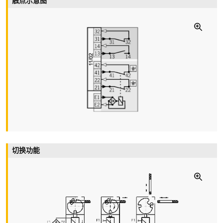
触点示意图
操作速度
max. 20 m/min
Extraction force (not locked)
30 N
Retention force
20 N
操动力
max. 35 N
运行周期
max. 1200/h
切换功能
开关类型
缓动型
触点类型
1 NC/1 NO contact + 2 NC