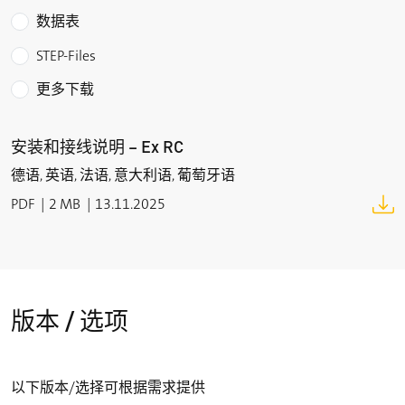
IECEx Ex mb IIC T6 Gb
数据表
Ex mb IIIC T80 °C Db
STEP-Files
产品认证
更多下载
DMT 01 ATEX E 058 X
IECEx BVS 07.0007 X
安装和接线说明 – Ex RC
f
<
德语, 英语, 法语, 意大利语, 葡萄牙语
PDF
2 MB
13.11.2025
版本 / 选项
以下版本/选择可根据需求提供