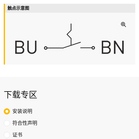
环境温度
触点示意图
–20 °C … +70 °C
机械寿命
> 1百万操作次数
抗振动
max. 35 g (10-500 Hz)
抗冲击性
max. 50 g (11 ms, ½ sin)
跳转持续时间
max. 0.5 ms
下载专区
撞击能量
max. 7 J
Choose the type of download
安装说明
防爆标志
符合性声明
L
II 2G Ex mb IIC T6 Gb,
证书
L
II 2D Ex mb IIIC T80 °C Db