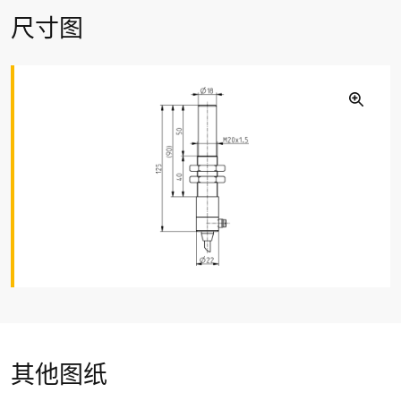
连接类型
尺寸图
预置线缆 ÖLFLEX HEAT 125
线缆横截面
3 x 0.75 mm²
线缆长度
1 m
开关电压
max. 250 VAC
开关电流
max. 0.5 A
短路电流 I
k
max. 5 A
开关容量
其他图纸
max. 30 W/VA