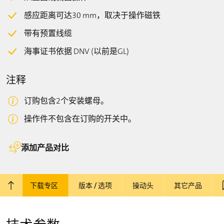
感应距离可达30 mm，取决于操作磁铁
带有预置线缆
海事证书依据 DNV (以前是GL)
注释
订购包含2个安装螺母。
操作件不包含在订购的开关中。
添加产品对比
图纸
下载专区
版本 / 选项
操动头
其它产品
回到顶部