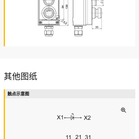
开关类型
缓动型, 肯定断开常闭触点
连接类型
螺丝连接端子
线缆横截面
max. 2.5 mm² (包括导线套管)
线缆进线孔
其他图纸
1 x M25 x 1.5 (仅适用于线缆密封接头)
夹紧范围
触点示意图
7 … 17 mm
机械寿命
50 000 操作次数
撞击能量
max. 4 J