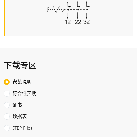
额定绝缘电压 U
i
550 V
额定工作电压/电流 I
/U
e
e
触点单元: AC-12: 6 A/400 VAC; AC-15: 2.5 A/400 VAC;
DC-13: 1.25 A/250 VDC
开关容量
下载专区
触点单元: AC-12: 3000 VA; AC-15: 1000 VA; DC-13: 110
W
Choose the type of download
安装说明
额定工作电流 I
e
照明元件: max. 10 mA
符合性声明
额定工作电压 U
证书
e
照明元件：
数据表
温度max. 60°C时，12 … 240 V
温度max. 65°C时，12 … 240 V
STEP-Files