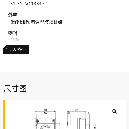
31, EN ISO 13849-1
外壳
聚酯树脂, 增强型玻璃纤维
密封
硅胶
显示更多
拧紧力矩
螺丝盖: max. 1 Nm
线缆格兰的连接螺纹：max. 3 Nm
线缆格兰的螺帽盖: max. 2 Nm
防护等级
尺寸图
IP66 (IEC/EN 60529)
可靠性数据 B
(10 % load)
10d
6050
T
M
max. 20 years