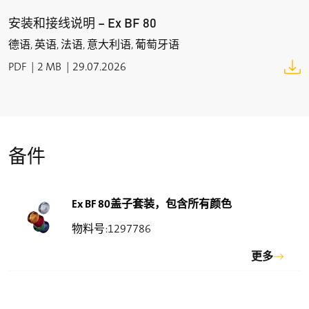
耗电量
照明元件: max. 1 W
安装和接线说明 – Ex BF 80
德语, 英语, 法语, 意大利语, 葡萄牙语
频率范围
Lighting element: 0 … 60 Hz
PDF
2 MB
29.07.2026
温度等级
T6 / T5
环境温度
备件
T6: –60 °C … +50 °C;
T5: –60 °C … +65 °C
防爆标志
Ex BF 80盖子套装，包含所有颜色
L
II 2G Ex db eb IIC T6/T5 Gb,
L
1297786
II 2D Ex tb IIIC T80 °C/T95 °C Db
IECEx Ex db eb IIC T6/T5 Gb,
更多
Ex tb IIIC T80 °C/T95 °C Db
产品认证
PTB 10 ATEX 1018