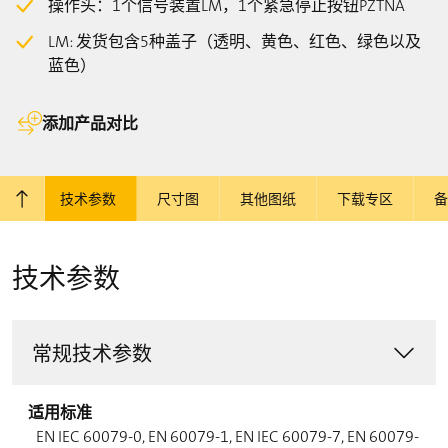
操作头：1个信号装置LM，1个紧急停止按钮PZTNA
LM: 发货包含5种盖子（透明、黄色、红色、绿色以及
蓝色）
添加产品对比
特点
技术参数
尺寸图
其他图纸
下载专区
备
回到顶部
技术参数
常规技术参数
适用标准
EN IEC 60079-0, EN 60079-1, EN IEC 60079-7, EN 60079-