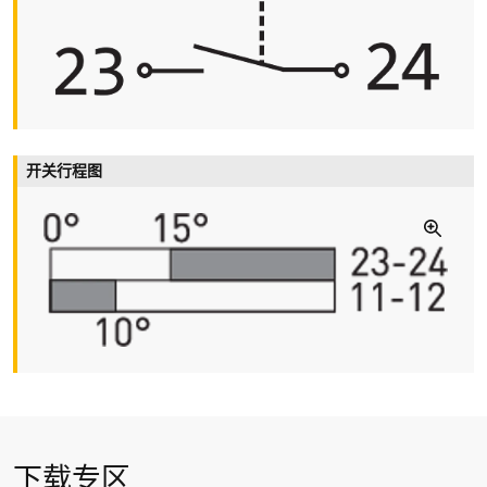
额定工作电压/电流 I
/U
e
e
6 A/400 VAC
短路保护
6 A gG/gN 型熔丝管
机械寿命
> 1百万操作次数
开关行程图
运行周期
max. 3600/h
环境温度
–20 °C … +80 °C
开关点的重复性精度
± 0.1 mm
产品认证
a
下载专区