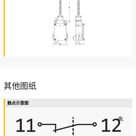
连接类型
螺丝连接端子
线缆横截面
max. 2.5 mm² (包括导线套管)
线缆进线孔
3 x M16 x 1.5
额定冲击耐受电压 U
imp
4 kV
额定绝缘电压 U
i
其他图纸
400 V
约定发热电流I
the
触点示意图
6 A
应用类别
AC-15