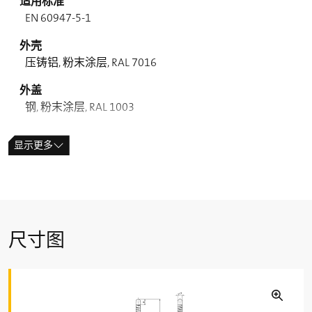
适用标准
EN 60947-5-1
外壳
压铸铝, 粉末涂层, RAL 7016
外盖
钢, 粉末涂层, RAL 1003
防护等级
显示更多
IP65 (IEC/EN 60529)
触点材质
银
开关类型
尺寸图
缓动型
触点类型
1 NC/1 NO contact, type Za