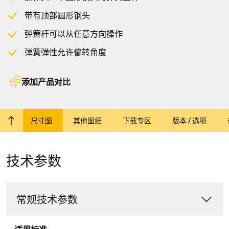
带有顶部圆形钢头
弹簧杆可以从任意方向操作
弹簧弹性允许偏转角度
添加产品对比
参数
尺寸图
其他图纸
下载专区
版本 / 选项
回到顶部
技术参数
常规技术参数