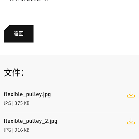
返回
文件：
flexible_pulley.jpg
JPG | 375 KB
flexible_pulley_2.jpg
JPG | 316 KB